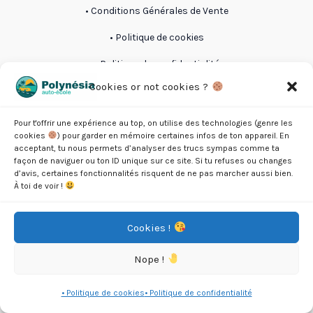
• Conditions Générales de Vente
• Politique de cookies
• Politique de confidentialité
Cookies or not cookies ?
Facebook
TikTok
Pour t'offrir une expérience au top, on utilise des technologies (genre les
cookies
) pour garder en mémoire certaines infos de ton appareil. En
acceptant, tu nous permets d’analyser des trucs sympas comme ta
façon de naviguer ou ton ID unique sur ce site. Si tu refuses ou changes
Made by Maï'a Com
d’avis, certaines fonctionnalités risquent de ne pas marcher aussi bien.
À toi de voir !
Cookies !
Nope !
• Politique de cookies
• Politique de confidentialité