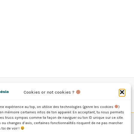
Cookies or not cookies ?
Facebook
TikTok
r une expérience au top, on utilise des technologies (genre les cookies
)
 en mémoire certaines infos de ton appareil. En acceptant, tu nous permets
des trucs sympas comme ta façon de naviguer ou ton ID unique sur ce site.
s ou changes d’avis, certaines fonctionnalités risquent de ne pas marcher
Made by Maï'a Com
 toi de voir !