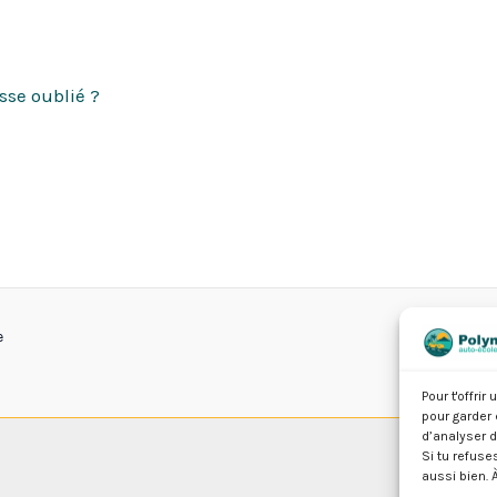
sse oublié ?
e
Pour t'offri
pour garder
d’analyser 
Si tu refuse
aussi bien. À